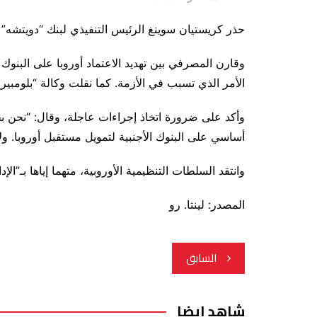
حذر كريستيان سوينغ الرئيس التنفيذي لبنك “دويتشه” ال
وقارن المصرفي بين تهديد الاعتماد أوروبا على البنوك 
الأمر الذي تسبب في الأزمة. كما نقلت وكالة “بلومبيرغ
وأكد على ضرورة اتخاذ إجراءات عاجلة، وقال: “نحن بحا
أساسي على البنوك الأجنبية لتمويل مستقبل أوروبا. و
وانتقد السلطات التنظيمية الأوروبية، متهما إياها بـ”الإدار
المصدر: لينتا. رو
تصفّح
السابق
المقالات
شاهد ايضا