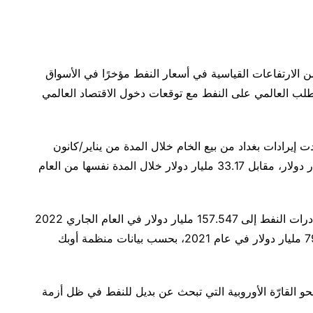
 الارتفاعات القياسية في أسعار النفط مؤخرًا في الأسواق
ب العالمي على النفط مع توقعات دخول الاقتصاد العالمي
يرادات بغداد من بيع الخام خلال المدة من يناير/كانون
الثاني حتى نهاية يونيو/حزيران الماضي إلى 61.64 مليار دولار، مقابل 33.17 مليار دولار خلال المدة نفسها من العام
ورجحت: “من المتوقع أن تصل إيرادات العراق من صادرات النفط إلى 157.547 مليار دولار في العام الجاري 2022
-وفق حسابات وحدة أبحاث الطاقة- مقارنة مع 79.788 مليار دولار في عام 2021، بحسب بيانات منظمة أوبك
حو القارّة الأوروبية التي تبحث عن بديل للنفط في ظل أزمة