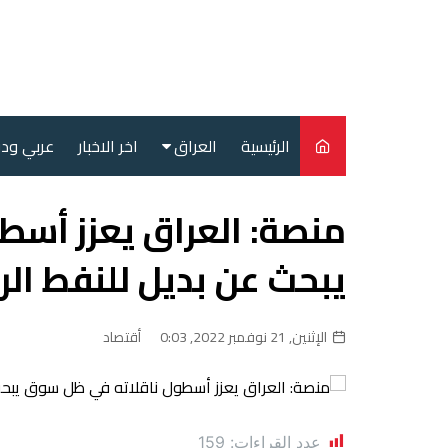
لتجاوز
لى
لمحتوى
الرئيسية
العراق
اخر الاخبار
عربي ود
أمن
منصة: العراق يعزز أسط
سياسة
يبحث عن بديل للنفط ال
محليات
الإثنين, 21 نوفمبر 2022, 0:03
أقتصاد
عدد القراءات:
159