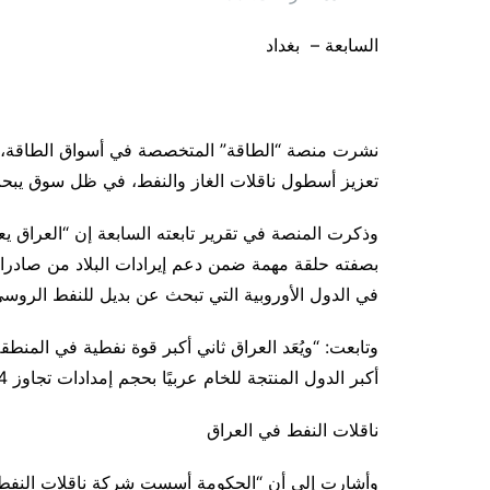
السابعة – بغداد
نشرت منصة “الطاقة” المتخصصة في أسواق الطاقة، الي
تعزيز أسطول ناقلات الغاز والنفط، في ظل سوق يبح
وذكرت المنصة في تقرير تابعته السابعة إن “العراق ي
بصفته حلقة مهمة ضمن دعم إيرادات البلاد من صادر
في الدول الأوروبية التي تبحث عن بديل للنفط الروسي
وتابعت: “ويُعَد العراق ثاني أكبر قوة نفطية في المنطقة ا
أكبر الدول المنتجة للخام عربيًا بحجم إمدادات تجاوز 4 ملايين برميل يوميًا خلال العام الماضي 2021”.
ناقلات النفط في العراق