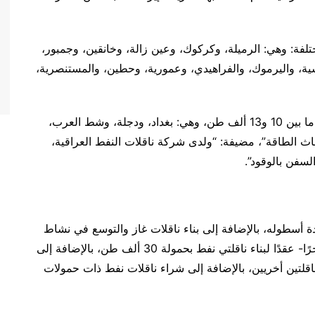
ناقلة نفط بحمولات مختلفة: وهي: الرميلة، وكركوك، وعين زالة، وخانقين، وجمبور،
دسية، واليرموك، والفراهيدي، وعمورية، وحطين، والمستنصرية،
وأكملت: “كما يمتلك العراق 4 ناقلات بحمولات تتراوح ما بين 10 و13 ألف طن، وهي: بغداد، ودجلة، وشط العرب،
اث الطاقة”، مضيفة: “ولدى شركة ناقلات النفط العراقية،
ة أسطوله، بالإضافة إلى بناء ناقلات غاز والتوسع في نشاط
تزويد السفن بالوقود”، مضيفة أن “العراق أضاف -مؤخرًا- عقدًا لبناء ناقلتي نفط بحمولة 30 ألف طن، بالإضافة إلى
 ناقلتين أخريين، بالإضافة إلى شراء ناقلات نفط ذات حمولات