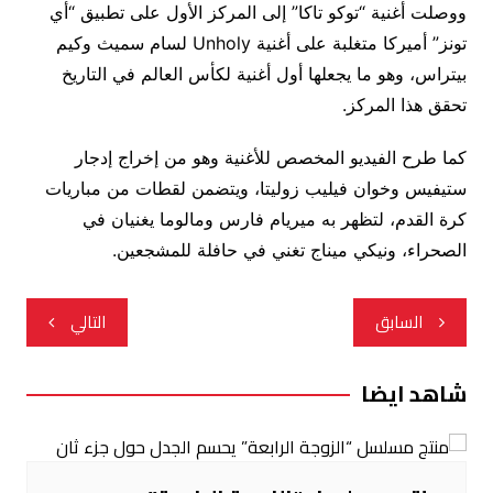
ووصلت أغنية “توكو تاكا” إلى المركز الأول على تطبيق “أي
تونز” أميركا متغلبة على أغنية Unholy لسام سميث وكيم
بيتراس، وهو ما يجعلها أول أغنية لكأس العالم في التاريخ
تحقق هذا المركز.
كما طرح الفيديو المخصص للأغنية وهو من إخراج إدجار
ستيفيس وخوان فيليب زوليتا، ويتضمن لقطات من مباريات
كرة القدم، لتظهر به ميريام فارس ومالوما يغنيان في
الصحراء، ونيكي ميناج تغني في حافلة للمشجعين.
تصفّح
السابق
التالي
المقالات
شاهد ايضا