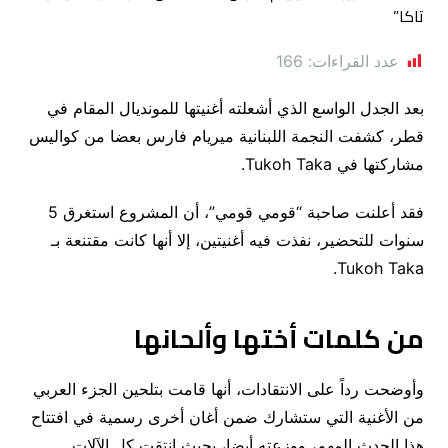
عدد القراءات:
166
بعد الجدل الواسع الذي أشعلته أغنيتها للمونديال المقام في
قطر، كشفت النجمة اللبنانية ميريام فارس بعضا من كواليس
مشاركتها في Tukoh Taka.
فقد أعلنت صاحبة “قومي قومي”، أن المشروع استغرق 5
سنوات للتحضير، نفذت فيه أغنيتين، إلا أنها كانت مقتنعة بـ
Tukoh Taka.
من كلمات أختها وألحانها
وأوضحت رداً على الانتقادات، أنها قامت بتلحين الجزء العربي
من الأغنية التي ستشارك ضمن أغان أخرى رسمية في افتتاح
هذا الحدث المهم، ووزعته أيضا، بحيث انتقت كل الآلات