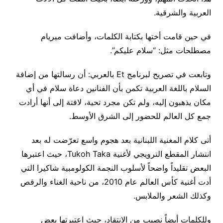
العربية والشرقية.
في حين قامت أختها بكتابة الكلمات، وأضافت ميريام
مصطلحات مثل: “سلام عليكم”.
وتابعت في تصريح لبرنامج Et بالعربي: أن رسالتها من إضافة
السلام باللغة العربية تكمن بأن الفنانين دعاة سلام في أي
مكان يذهبون إليه، ولم تكن مجرد تحية، لافتة إلى أنها أرادت
جمع كل العالم للحضور إلى الشرق الأوسط.
أتى كلام المغنية اللبنانية بعد هجوم واسع تعرّضت له بعد
انتشار المقطع الترويجي لأغنية Tukoh Taka، حيث اعتبرها
البعض تقليداً واضحاً لأسلوب النجمة الكولومبية شاكيرا التي
أدت أغنية كأس العالم عام 2010، من ناحية الغناء والرقص
وكذلك الشعر والملابس.
وللكلمات أيضاً نصيب من الانتقاد، حيث اعتبرتها بعض