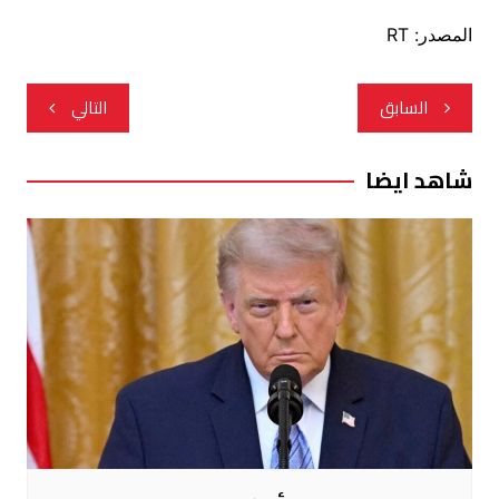
المصدر: RT
تصفّح
السابق
التالي
المقالات
شاهد ايضا