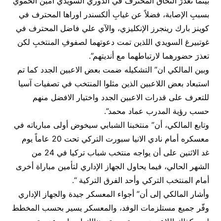
بينما تعذرَ التحاق المحترف في الدوري السويدي أمين الحموي
بسببِ الإصابة، فضلاً عن غيابِ ألكسندر اوراها المحترف في
كوينز بارك رينجرز الإنكليزي، والآي علي فاضل المحترف في
غوتبيرغ السويدي اللذين تمت دعوتهما لصفوفِ المنتخبِ لكن
تعذرَ حضورهما لارتباطهما مع أنديتهم”.
وبين المالكي ان” التشكيله ضمت بعض الاعبين الجدد كما تم
استبعاد بعض اللاعبين الذين مثلوا المنتخب في تصفيات آسيا
للتعرف على قدرات الاعبين الجدد واختيار الافضل منهم
حسب رؤية المدرب عماد محمد”.
وتابع المالكي، أن” منتخبنا الشبابي سيخوض أولى مبارياته في
معسكره أمام نادي الانيا سبورت التركي تحت 20 عاماً يوم
غد الاثنين على أن يواجه منتخب شباب تركيا في 24 من
الشهر الحالي، فيما يحاول الجهاز الإداري لتأمين مباراة أخرى
أمام المنتخب التركي وأحد الفرق التركية “.
وأشار المالكي إلى أن” أجواء المعسكر جيدة والجهاز الإداري
وفّر جميع مستلزمات الوفد، والمعسكر يسير بحسب المخطط