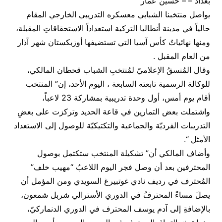
بغداد – – حسين عمار
يواصل منتخبنا الشبابي معسكره التدريبي الخارجي المقام
حالياً في مدينة أنطاليا التركية استعداداً الاستحقاقاتِ المقبلة،
ومنها نهائياتُ كأس آسيا التي تستضيفها أوزبكستان شهر آذار
من العام المقبل .
وقال المُنسقُ الإعلاميّ لمُنتخبِ الشباب قحطان المالكي،
للوكالة الرسمية تابعته السابعة ، اليوم الأحد، إن” المنتخب
أقام يوم أمس، أول وحدة تدريبية بمشاركة 23 لاعباً،
واشتملت بعض التمارين في قاعة الحديد وتركزت على بعضِ
التدريبات الفرديّة والجماعية والتكتيكيّة للوصول إلى الاستعداد
الأمثل “.
وأضاف المالكي أن” تشكيلة المنتخب ستكتمل بوصول
المحترفين بعد أن وصل فجر اليوم اللاعبُ “مهيب خلف”
المُحترف في رديف نادي غوتبيرغ السويدي ومن المؤمل أن
يصلَ مساءً المحترفُ في الدوري الأسترالي شربل شمعون،
بالإضافةِ إلى آدم يوسف المحترف في الدوري الدنماركيّ،