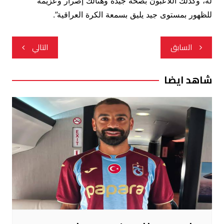
له، وكذلك اللاعبون بصحة جيدة وهنالك إصرار وعزيمة
للظهور بمستوى جيد يليق بسمعة الكرة العراقية”.
تصفّح
السابق
التالي
المقالات
شاهد ايضا