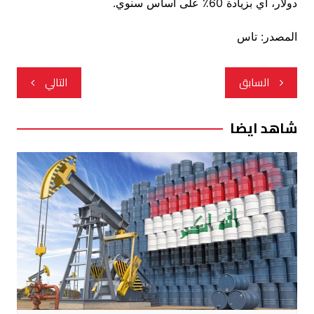
دولار، أي بزيادة 60٪ على أساس سنوي.
المصدر: تاس
تصفّح
السابق
التالي
المقالات
شاهد ايضا