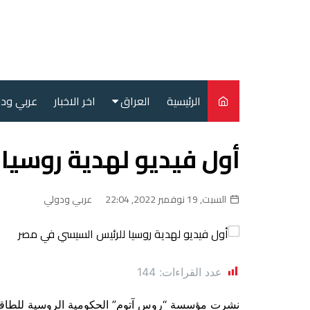
لتجاوز
لى
لمحتوى
الرئيسية
العراق
اخر الاخبار
عربي ود
أمن
أول فيديو لهدية روسيا
سياسة
محليات
السبت, 19 نوفمبر 2022, 22:04
عربي ودولي
عدد القراءات:
144
نشرت مؤسسة “روس آتوم” الحكومية الروسية للطاقة ا