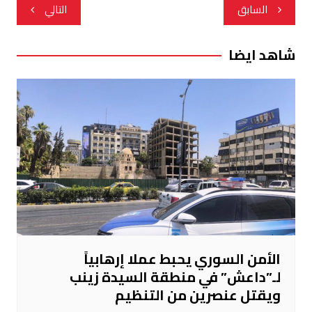
تصفّح
السابق
التالي
المقالات
شاهد ايضا
الأمن السوري يحبط عملا إرهابياً
لـ”داعش” في منطقة السيدة زينب
ويقتل عنصرين من التنظيم