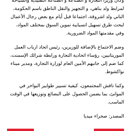
وكان وزيرا التجارة و الصناعة و الصناعة التقليدية والسياحة
لمرابط ولد بناهي، و التجهيز والنقل الناطق باسم الحكومة،
الناني ولد اشروقة، اجتماعا قبل أيام مع بعض رجال الأعمال
لبحث طرق تسهيل انسيابية تموين السوق بمختلف المواد،
وفي مقدمتها المواد الضرورية.
وضم الاجتماع بالإضافة للوزيرين، رئيس اتحاد ارباب العمل
الموريتانيين، رؤساء اتحادية التجارة ورابطة شرائك الإسمنت،
كما ضم إلى جانبهم الأمين العام لوزارة التجارة، ومدير ميناء
نواكشوط.
وكما ناقش المجتمعون، كيفية تسيير طوابير البواخر في
الموانئ، بما يضمن الحصول على البضائع وتوزيعها في الوقت
الماسب.
المصدر: صحراء ميديا