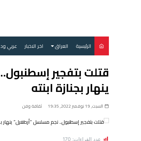
لتجاوز
لى
لمحتوى
الرئيسية
العراق
اخر الاخبار
عربي ود
أمن
قتلت بتفجير إسطنبول..
سياسة
ينهار بجنازة ابنته
محليات
السبت, 19 نوفمبر 2022, 19:35
ثقافة وفن
عدد القراءات:
170