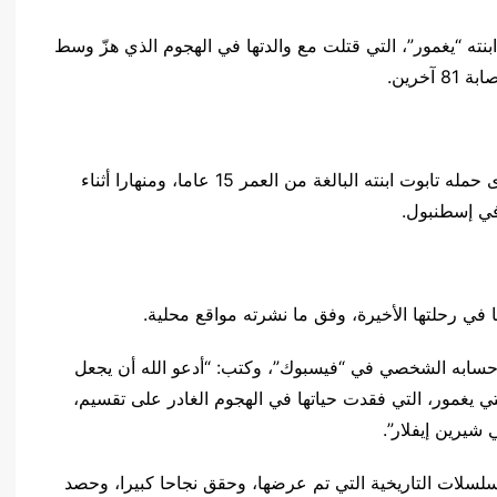
ة ابنته “يغمور”، التي قتلت مع والدتها في الهجوم الذي هزّ وسط
وظهر نجم مسلسل “قيامة أرطغرل” الشهير، باكيا لدى حمله تابوت ابنته البالغة من العمر 15 عاما، ومنهارا أثناء
في إسطنبول.
حسابه الشخصي في “فيسبوك”، وكتب: “أدعو الله أن يجعل
بنتي يغمور، التي فقدت حياتها في الهجوم الغادر على تقسيم،
شيرين إيفلار”.
سلات التاريخية التي تم عرضها، وحقق نجاحا كبيرا، وحصد